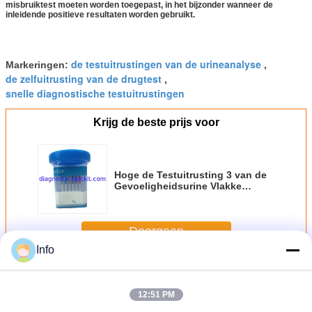
misbruiktest moeten worden toegepast, in het bijzonder wanneer de
inleidende positieve resultaten worden gebruikt.
de testuitrustingen van de urineanalyse
Markeringen:
,
de zelfuitrusting van de drugtest
,
snelle diagnostische testuitrustingen
Krijg de beste prijs voor
Hoge de Testuitrusting 3 van de
Gevoeligheidsurine Vlakke
Partijen die Kop voor
Druggebruik het Testen
onderzoeken
Doorgaan
Info
De Kop van de drugtest
Meer
12:51 PM