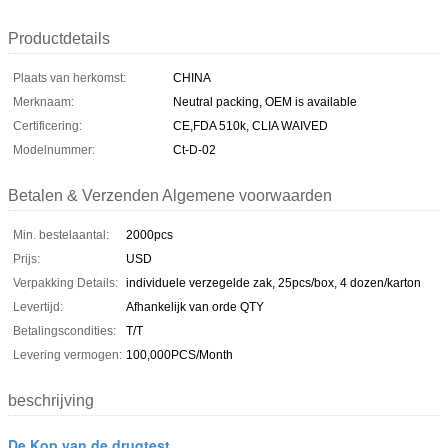
Productdetails
Plaats van herkomst:
CHINA
Merknaam:
Neutral packing, OEM is available
Certificering:
CE,FDA 510k, CLIA WAIVED
Modelnummer:
Ct-D-02
Betalen & Verzenden Algemene voorwaarden
Min. bestelaantal:
2000pcs
Prijs:
USD
Verpakking Details:
individuele verzegelde zak, 25pcs/box, 4 dozen/karton
Levertijd:
Afhankelijk van orde QTY
Betalingscondities:
T/T
Levering vermogen:
100,000PCS/Month
beschrijving
De Kop van de drugtest