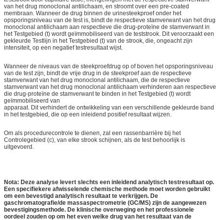
van het drug monoclonal antilichaam, en stroomt over een pre-coated
membraan. Wanneer de drug binnen de urinesteekproef onder het
opsporingsniveau van de test is, bindt de respectieve stamverwant van het drug
monoclonal antilichaam aan respectieve die drug-proteïne de stamverwant in
het Testgebied (t) wordt geïmmobiliseerd van de teststrook. Dit veroorzaakt een
gekleurde Testlijn in het Testgebied (t) van de strook, die, ongeacht zijn
intensiteit, op een negatief testresultaat wijst.
Wanneer de niveaus van de steekproefdrug op of boven het opsporingsniveau
van de test zijn, bindt de vrije drug in de steekproef aan de respectieve
stamverwant van het drug monoclonal antilichaam, die de respectieve
stamverwant van het drug monoclonal antilichaam verhinderen aan respectieve
die drug-proteïne de stamverwant te binden in het Testgebied (t) wordt
geïmmobiliseerd van
apparaat. Dit verhindert de ontwikkeling van een verschillende gekleurde band
in het testgebied, die op een inleidend positief resultaat wijzen.
Om als procedurecontrole te dienen, zal een rassenbarrière bij het
Controlegebied (c), van elke strook schijnen, als de test behoorlijk is
uitgevoerd.
Nota: Deze analyse levert slechts een inleidend analytisch testresultaat op.
Een specifiekere afwisselende chemische methode moet worden gebruikt
om een bevestigd analytisch resultaat te verkrijgen. De
gaschromatografie/de massaspectrometrie (GC/MS) zijn de aangewezen
bevestigingsmethode. De klinische overweging en het professionele
oordeel zouden op om het even welke drug van het resultaat van de