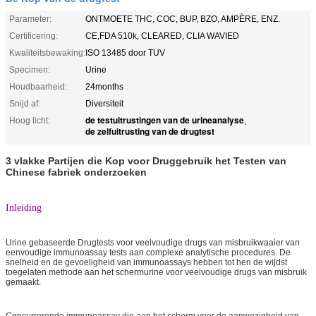
Parameter:
ONTMOETE THC, COC, BUP, BZO, AMPÈRE, ENZ.
Certificering:
CE,FDA 510k, CLEARED, CLIA WAVIED
Kwaliteitsbewaking:
ISO 13485 door TUV
Specimen:
Urine
Houdbaarheid:
24months
Snijd af:
Diversiteit
de testuitrustingen van de urineanalyse
Hoog licht:
,
de zelfuitrusting van de drugtest
3 vlakke Partijen die Kop voor Druggebruik het Testen van
Chinese fabriek onderzoeken
Inleiding
Urine gebaseerde Drugtests voor veelvoudige drugs van misbruikwaaier van
eenvoudige immunoassay tests aan complexe analytische procedures. De
snelheid en de gevoeligheid van immunoassays hebben tot hen de wijdst
toegelaten methode aan het schermurine voor veelvoudige drugs van misbruik
gemaakt.
Concurrerende immunoassay die aan het scherm voor de aanwezigheid van