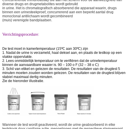
diverse drugs en drugmetabolites wordt gebruikt
in urine. Het is chromatografisch absorberend die apparaat waarin, drugs
binnen een urinesteekproef, concurrerend aan een beperkt aantal drug
monoclonal antilichaam wordt gecombineerd
(muis) verenigde bandplaatsen.
Verrichtingsprocedure:
De test moet in kamertemperatuur (15ºC aan 30ºC) zijn
1. Nadat de urine is verzameld, haal deksel aan, en plaats de testkop op een
vlakke oppervlakte.
2. Lees onmiddellijk temperatuur om te verifiëren dat de urinetemperatuur
binnen de aanvaardbare waaier is. 90 – 100 o F (32 – 38 o C)
3. Schil van etiket en gelezen de resultaten. De resultaten van de drugtest 5
minuten moeten zouden worden gelezen. De resultaten van de drugtest blijven
stabiel maximaal dertig minuten.
Zie de hieronder illustratie.
Wanneer de test wordt geactiveerd, wordt de urine geabsorbeerd in elke
teststrook door capillaire actie, mengelingen met de respectieve stamverwant